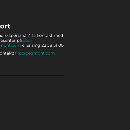
ort
ndre spørsmål? Ta kontakt med
desenter på
abo-
gmont.com
eller ring 22 58 51 00.
kontakt:
flipp@egmont.com