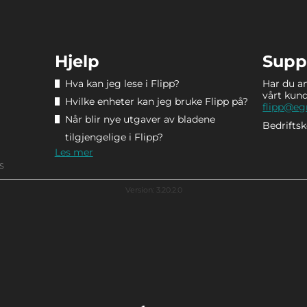
Hjelp
Supp
Hva kan jeg lese i Flipp?
Har du a
vårt kun
Hvilke enheter kan jeg bruke Flipp på?
flipp@e
Når blir nye utgaver av bladene
Bedrifts
tilgjengelige i Flipp?
Les mer
S
Version: 3.20.2.0