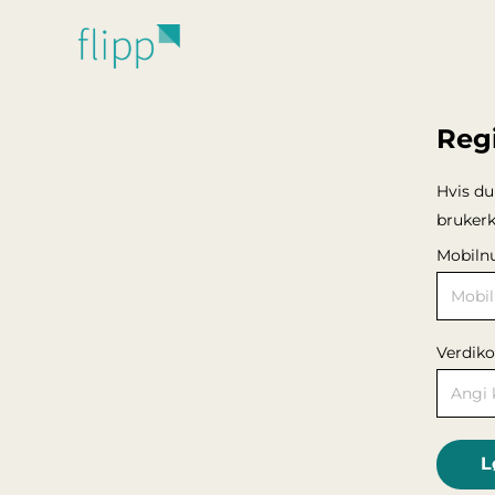
Hopp til hovedinnhold
Regi
Hvis du
brukerk
Mobiln
Verdiko