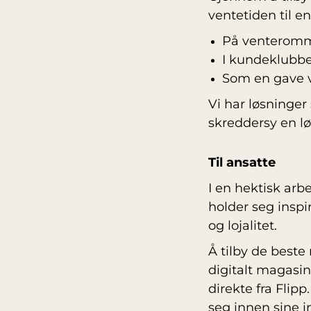
ventetiden til e
På venterommet
I kundeklubb
Som en gave v
Vi har løsninger 
skreddersy en l
Til ansatte
I en hektisk arbe
holder seg inspi
og lojalitet.
Å tilby de best
digitalt magasi
direkte fra Flip
seg innen sine 