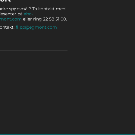
ndre spørsmål? Ta kontakt med
desenter på
abo-
gmont.com
eller ring 22 58 51 00.
kontakt:
flipp@egmont.com