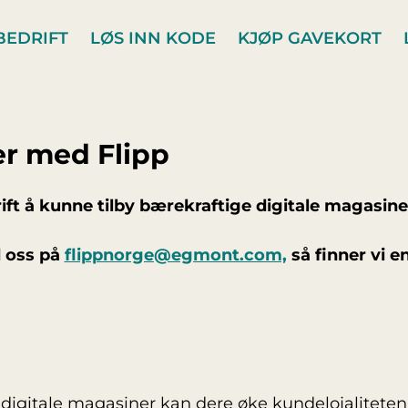
BEDRIFT
LØS INN KODE
KJØP GAVEKORT
er med Flipp
ft å kunne tilby bærekraftige digitale magasiner
 oss på
flippnorge@egmont.com,
så finner vi e
digitale magasiner kan dere øke kundelojaliteten