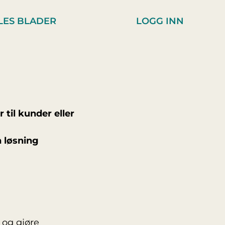
LES BLADER
LOGG INN
 til kunder eller
n løsning
 og gjøre