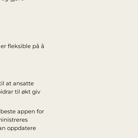
er fleksible på å
il at ansatte
rar til økt giv
 beste appen for
inistreres
 kan oppdatere