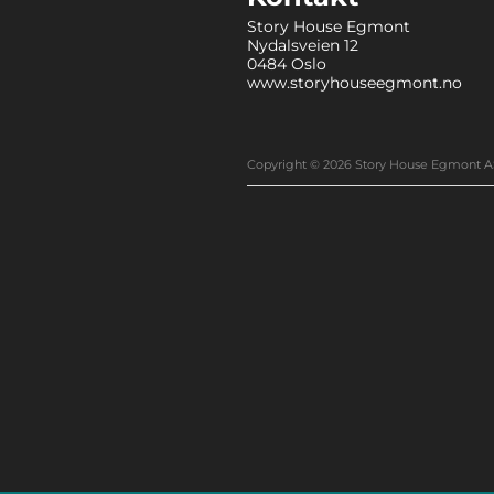
Story House Egmont
Nydalsveien 12
0484 Oslo
www.storyhouseegmont.no
Copyright © 2026 Story House Egmont A