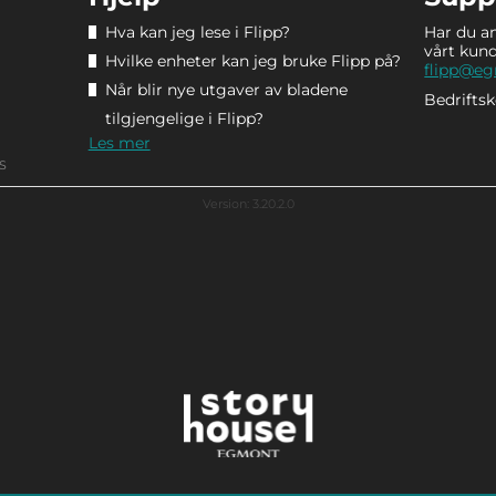
Hva kan jeg lese i Flipp?
Har du a
vårt kun
Hvilke enheter kan jeg bruke Flipp på?
flipp@e
Når blir nye utgaver av bladene
Bedrifts
tilgjengelige i Flipp?
Les mer
S
Version: 3.20.2.0