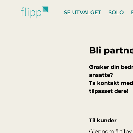
Hopp til hovedinnhold
SE UTVALGET
SOLO
Bli partn
Ønsker din bedri
ansatte?
Ta kontakt med
tilpasset dere!
Til kunder
Gjennom å tilby 