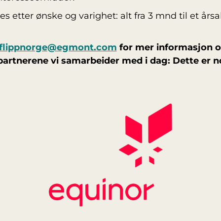
es etter ønske og varighet: alt fra 3 mnd til et å
flippnorge@egmont.com
for mer informasjon og
partnerene vi samarbeider med i dag: Dette er n