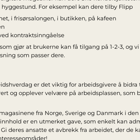
n hyggestund. For eksempel kan dere tilby Flipp
, i frisørsalongen, i butikken, på kafeen
en
ed kontraktsinngåelse
som gjør at brukerne kan få tilgang på 1-2-3, og vi 
øsning som passer dere.
idshverdag er det viktig for arbeidsgivere å bidra t
rert og opplever velvære på arbeidsplassen, som bid
e magasinene fra Norge, Sverige og Danmark i den
ninnhold er en utmerket gave, som enkelt kan adm
p. Gi deres ansatte et avbrekk fra arbeidet, der de
interesseområder!