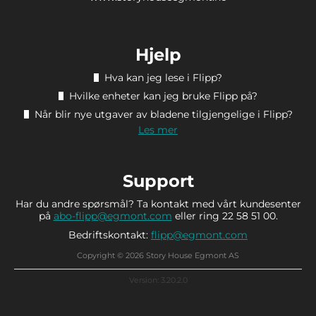
Hjelp
Hva kan jeg lese i Flipp?
Hvilke enheter kan jeg bruke Flipp på?
Når blir nye utgaver av bladene tilgjengelige i Flipp?
Les mer
Support
Har du andre spørsmål? Ta kontakt med vårt kundesenter
på
abo-flipp@egmont.com
eller ring 22 58 51 00.
Bedriftskontakt:
flipp@egmont.com
Copyright © 2026 Story House Egmont AS
Version: 3.20.2.0