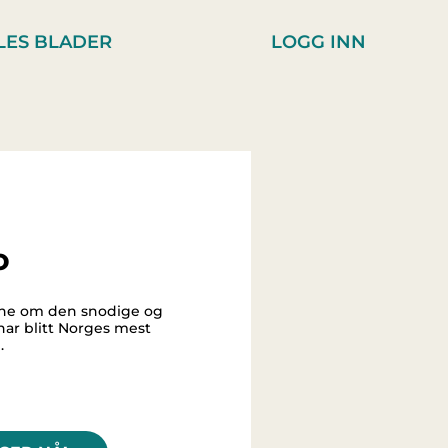
LES BLADER
LOGG INN
o
iene om den snodige og
ar blitt Norges mest
.