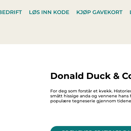
BEDRIFT
LØS INN KODE
KJØP GAVEKORT
Donald Duck & C
For deg som forstår et kvekk. Histor
smått hissige anda og vennene hans h
populære tegneserie gjennom tidene