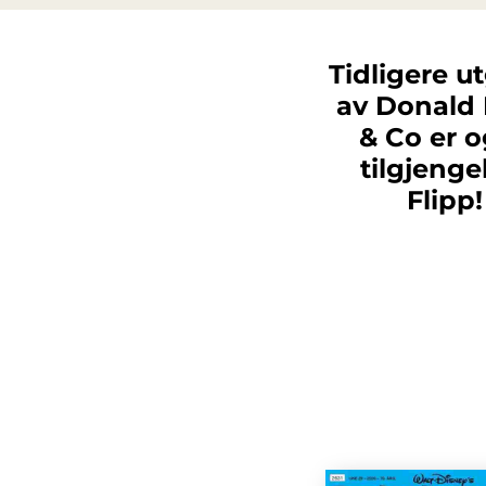
Tidligere u
av Donald
& Co er 
tilgjengel
Flipp!