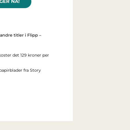
AGER NÅ!
dre titler i Flipp –
koster det 129 kroner per
papirblader fra Story