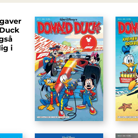
tgaver
 Duck
også
ig i