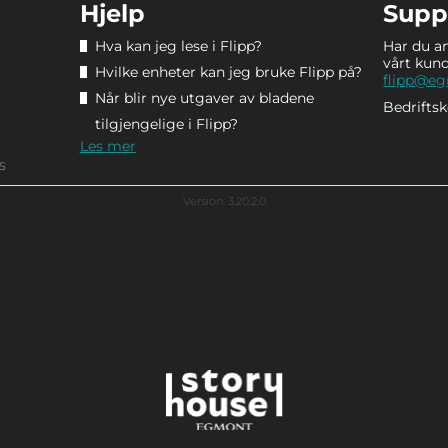
Hjelp
Supp
Hva kan jeg lese i Flipp?
Har du a
vårt kun
Hvilke enheter kan jeg bruke Flipp på?
flipp@e
Når blir nye utgaver av bladene
Bedrifts
tilgjengelige i Flipp?
Les mer
S
Version: 3.20.2.0