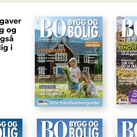
tgaver
g og
også
ig i