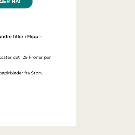
AGER NÅ!
dre titler i Flipp –
koster det 129 kroner per
papirblader fra Story