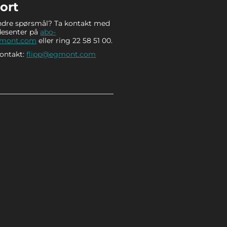
ort
ndre spørsmål? Ta kontakt med
desenter på
abo-
gmont.com
eller ring 22 58 51 00.
kontakt:
flipp@egmont.com