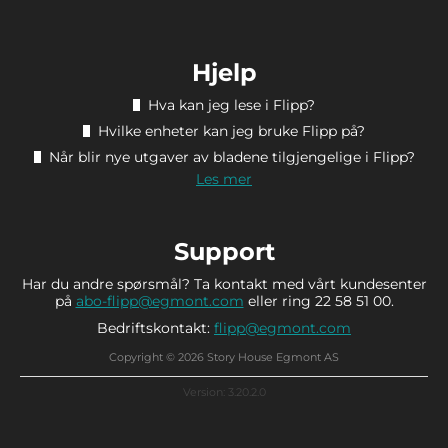
Hjelp
Hva kan jeg lese i Flipp?
Hvilke enheter kan jeg bruke Flipp på?
Når blir nye utgaver av bladene tilgjengelige i Flipp?
Les mer
Support
Har du andre spørsmål? Ta kontakt med vårt kundesenter
på
abo-flipp@egmont.com
eller ring 22 58 51 00.
Bedriftskontakt:
flipp@egmont.com
Copyright © 2026 Story House Egmont AS
Version: 3.20.2.0