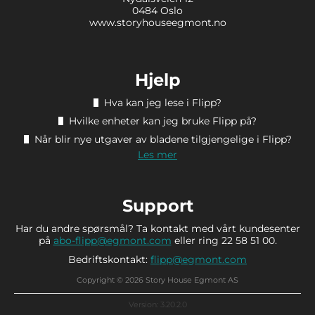
0484 Oslo
www.storyhouseegmont.no
Hjelp
Hva kan jeg lese i Flipp?
Hvilke enheter kan jeg bruke Flipp på?
Når blir nye utgaver av bladene tilgjengelige i Flipp?
Les mer
Support
Har du andre spørsmål? Ta kontakt med vårt kundesenter
på
abo-flipp@egmont.com
eller ring 22 58 51 00.
Bedriftskontakt:
flipp@egmont.com
Copyright © 2026 Story House Egmont AS
Version: 3.20.2.0