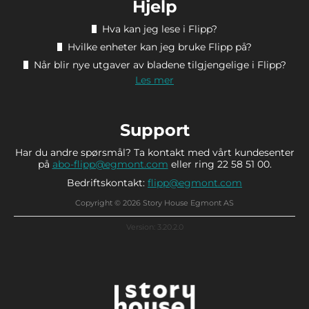
Hjelp
Hva kan jeg lese i Flipp?
Hvilke enheter kan jeg bruke Flipp på?
Når blir nye utgaver av bladene tilgjengelige i Flipp?
Les mer
Support
Har du andre spørsmål? Ta kontakt med vårt kundesenter
på
abo-flipp@egmont.com
eller ring 22 58 51 00.
Bedriftskontakt:
flipp@egmont.com
Copyright © 2026 Story House Egmont AS
Version: 3.20.2.0