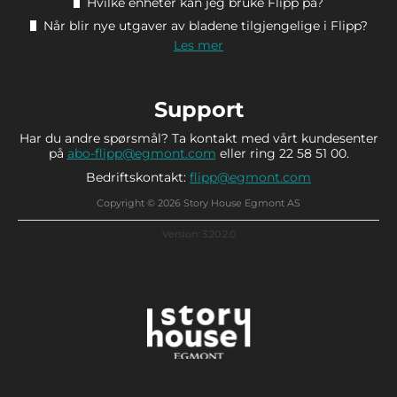
Hvilke enheter kan jeg bruke Flipp på?
Når blir nye utgaver av bladene tilgjengelige i Flipp?
Les mer
Support
Har du andre spørsmål? Ta kontakt med vårt kundesenter
på
abo-flipp@egmont.com
eller ring 22 58 51 00.
Bedriftskontakt:
flipp@egmont.com
Copyright © 2026 Story House Egmont AS
Version: 3.20.2.0